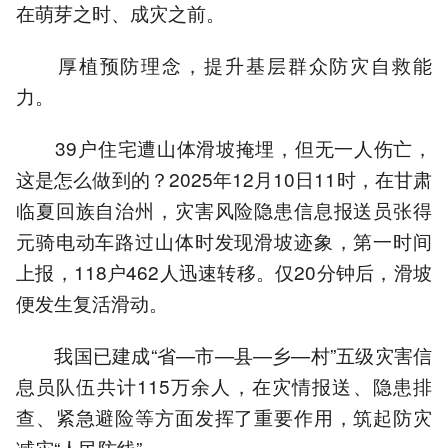
在萌芽之时、成灾之前。
厚植预防理念，提升基层群众防灾自救能
力。
39户住宅遭山体滑坡掩埋，但无一人伤亡，
这是怎么做到的？2025年12月10日11时，在甘肃
临夏回族自治州，灾害风险隐患信息报送员张得
元骑电动车路过山体时发现滑坡迹象，第一时间
上报，118户462人迅速转移。仅20分钟后，滑坡
便发生复活滑动。
我国已建成“省—市—县—乡—村”五级灾害信
息员队伍共计115万余人，在灾情报送、隐患排
查、紧急避险等方面发挥了重要作用，筑起防灾
减灾“人民防线”。