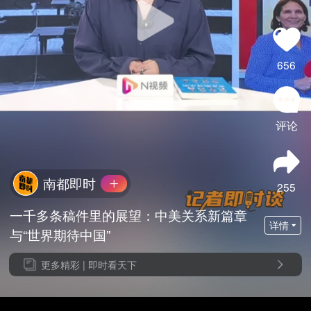
656
评论
南都即时
255
一千多条稿件里的展望：中美关系新篇章
详情
与“世界期待中国”
更多精彩 |
即时看天下