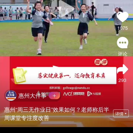
1075
评论
293
惠州大件事
惠州“周三无作业日”效果如何？老师称后半
详情
周课堂专注度改善