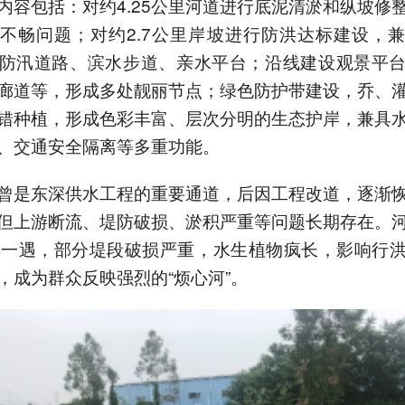
内容包括：对约4.25公里河道进行底泥清淤和纵坡修
不畅问题；对约2.7公里岸坡进行防洪达标建设，
防汛道路、滨水步道、亲水平台；沿线建设观景平
廊道等，形成多处靓丽节点；绿色防护带建设，乔、
错种植，形成色彩丰富、层次分明的生态护岸，兼具
、交通安全隔离等多重功能。
曾是东深供水工程的重要通道，后因工程改道，逐渐
但上游断流、堤防破损、淤积严重等问题长期存在。
年一遇，部分堤段破损严重，水生植物疯长，影响行
，成为群众反映强烈的“烦心河”。