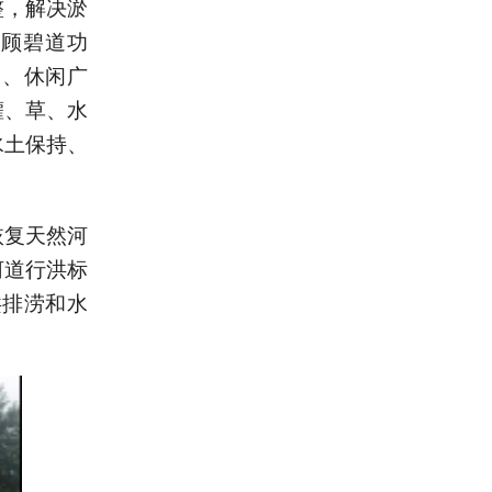
整，解决淤
兼顾碧道功
台、休闲广
灌、草、水
水土保持、
恢复天然河
河道行洪标
洪排涝和水