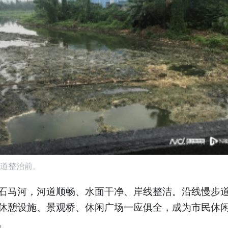
道整治前。
石马河，河道顺畅、水面干净、岸线整洁。沿线慢步
休憩设施、景观桥、休闲广场一应俱全，成为市民休
。