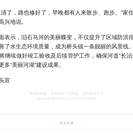
水清了，路也修好了，早晚都有人来散步、跑步。”家
高兴地说。
面表示，旧石马河的美丽蝶变，不仅提升了区域防洪
善了水生态环境质量，成为桥头镇一条靓丽的风景线
将继续做好竣工验收及后续管护工作，确保河道“长治
更多“美丽河湖”建设成果。
头宣
南都N视频，未经授权不得转载、授权联系方式
banquan@nandu.cc. 020-87006626
本文作者