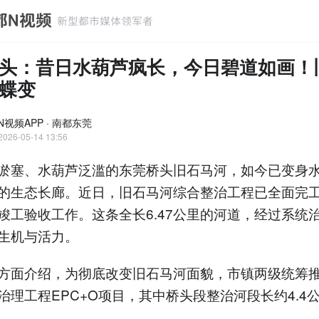
头：昔日水葫芦疯长，今日碧道如画！
蝶变
N视频APP · 南都东莞
2026-05-14 13:56
淤塞、水葫芦泛滥的东莞桥头旧石马河，如今已变身
的生态长廊。近日，旧石马河综合整治工程已全面完
竣工验收工作。这条全长6.47公里的河道，经过系统
生机与活力。
方面介绍，为彻底改变旧石马河面貌，市镇两级统筹
治理工程EPC+O项目，其中桥头段整治河段长约4.4