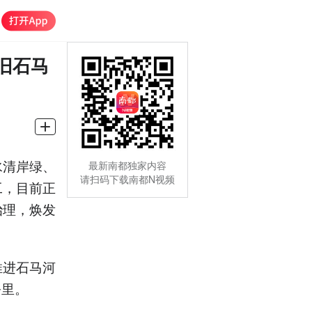
旧石马
水清岸绿、
最新南都独家内容
请扫码下载南都N视频
工，目前正
治理，焕发
推进石马河
公里。