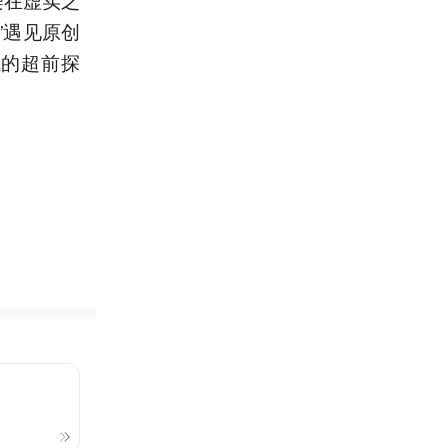
”遇见原创
域的超前探