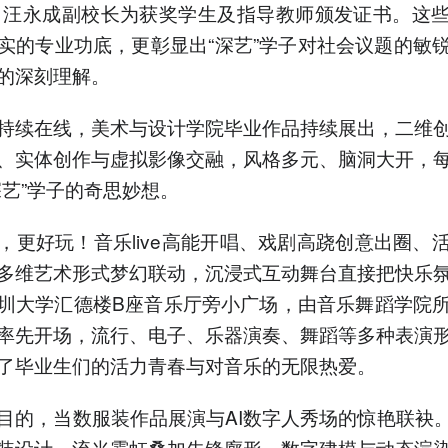
元。汪永成副校长为获奖学生及指导教师颁发证书。这
实的专业功底，更彰显出“深艺”学子对社会议题的敏
的深刻理解。
持续在线，美术与设计学院毕业作品持续展出，二维
、实体创作与虚拟影像交融，风格多元、脑洞大开，
深艺”学子的奇思妙想。
，更好玩！音乐live高能开唱、戏剧高跷创意出圈、
多维艺术形式梦幻联动，沉浸式互动舞台直接把快乐
圳大学汇德楼B座音乐厅旁小广场，由音乐舞蹈学院
率先开场，流行、电子、乐器演奏、舞蹈等多种表演
了毕业生们的活力青春与对音乐的无限热爱。
目的，当数服装作品展演与AI数字人秀场的惊艳联袂。
装设计，流光霓虹叠加先锋廓形，数字建模与动态渲