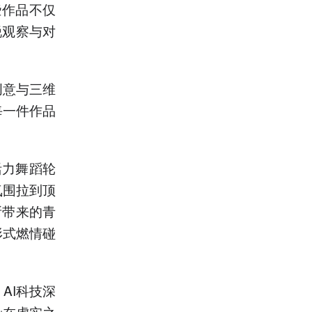
些作品不仅
锐观察与对
创意与三维
每一件作品
活力舞蹈轮
氛围拉到顶
所带来的青
形式燃情碰
AI科技深
染在虚实之