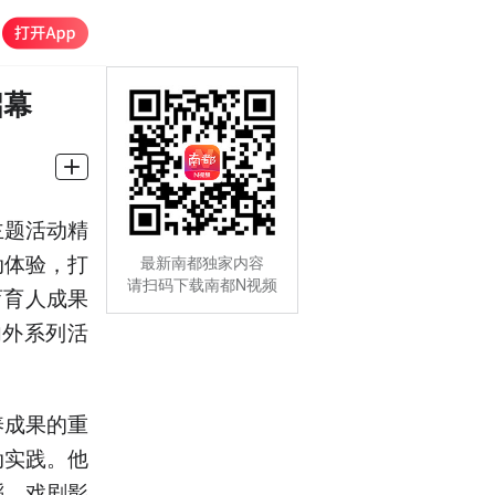
启幕
主题活动精
动体验，打
最新南都独家内容
请扫码下载南都N视频
育育人成果
内外系列活
养成果的重
动实践。他
蹈、戏剧影