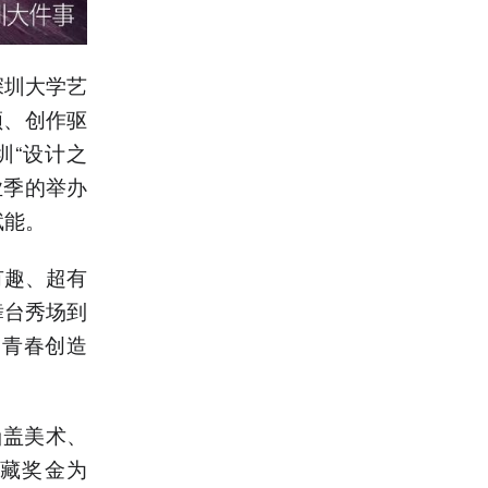
深圳大学艺
领、创作驱
圳“设计之
业季的举办
赋能。
有趣、超有
舞台秀场到
的青春创造
涵盖美术、
藏奖金为