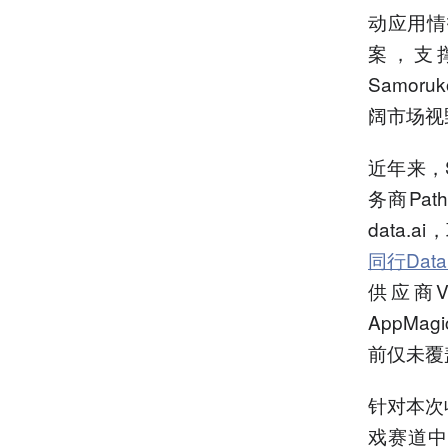
动应用情
案，支撑
Samor
阔市场视
近年来，S
务商Pa
data.
同行Data
供应商Vi
AppM
前仅未覆盖
针对本次
戏赛道中