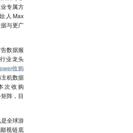
企业专属方
始人Max
面数据与更广
购广告数据服
日行业龙头
ower收购
C与主机数据
。本次收购
务矩阵，目
已是全球游
“鄙视链底