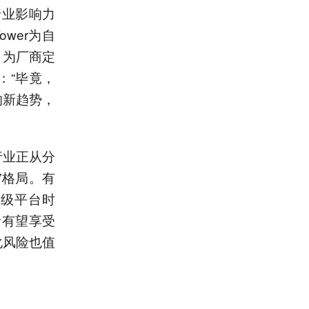
行业影响力
wer为自
，为厂商定
：“毕竟，
的新趋势，
行业正从分
”格局。有
超级平台时
者有望享受
化风险也值