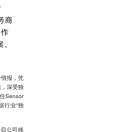
争情报，凭
透，深受独
ensor
据行业“独
购开启公司移