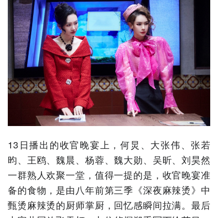
13日播出的收官晚宴上，何炅、大张伟、张若
昀、王鸥、魏晨、杨蓉、魏大勋、吴昕、刘昊然
一群熟人欢聚一堂，值得一提的是，收官晚宴准
备的食物，是由八年前第三季《深夜麻辣烫》中
甄烫麻辣烫的厨师掌厨，回忆感瞬间拉满。最后