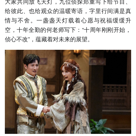
大家共同放飞天灯，九位侦探郑重写下给节目、
给彼此、也给观众的温暖寄语，字里行间满是真
情与不舍。一盏盏天灯载着心愿与祝福缓缓升
空，十年全勤的何老师写下：“十周年刚刚开始，
侦心不改”，蕴藏着对未来的展望。