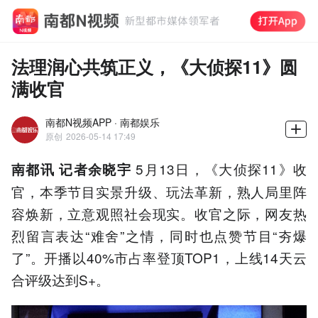
法理润心共筑正义，《大侦探11》圆
满收官
南都N视频APP · 南都娱乐
原创
2026-05-14 17:49
5月13日，《大侦探11》收
南都讯 记者余晓宇
官，本季节目实景升级、玩法革新，熟人局里阵
容焕新，立意观照社会现实。收官之际，网友热
烈留言表达“难舍”之情，同时也点赞节目“夯爆
了”。开播以40%市占率登顶TOP1，上线14天云
合评级达到S+。