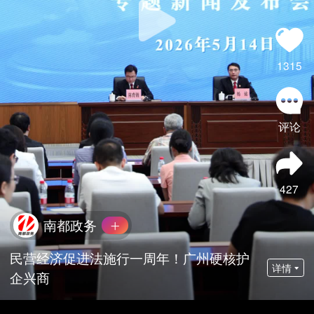
1315
评论
427
南都政务
民营经济促进法施行一周年！广州硬核护
详情
企兴商