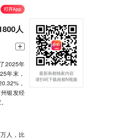
800人
2025年
25年末，
最新南都独家内容
请扫码下载南都N视频
.32%，
广州银发经
家。
9万人，比