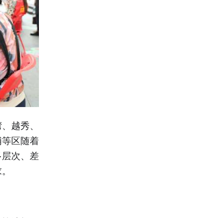
湾、越秀、
埔等区随着
多层次、差
求。