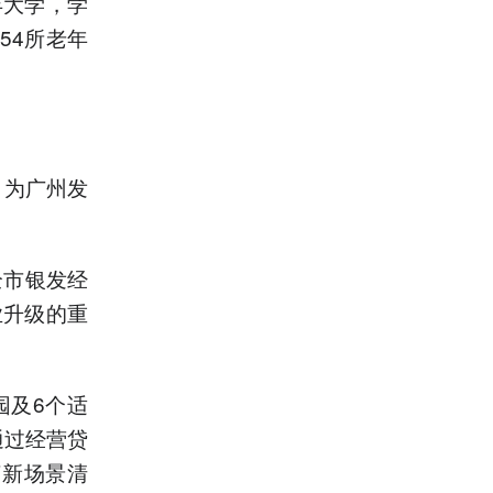
年大学，学
154所老年
，为广州发
全市银发经
业升级的重
园及6个适
通过经营贷
济新场景清