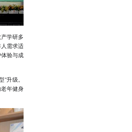
政产学研多
年人需求适
户体验与成
型”升级。
的老年健身
。