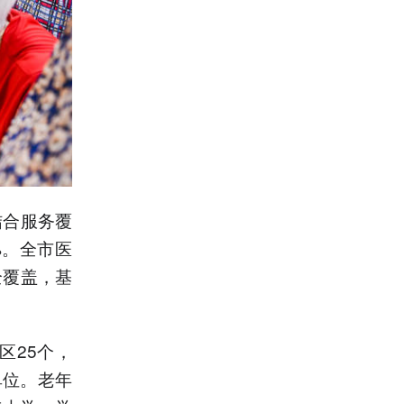
结合服务覆
%。全市医
全覆盖，基
区25个，
单位。老年