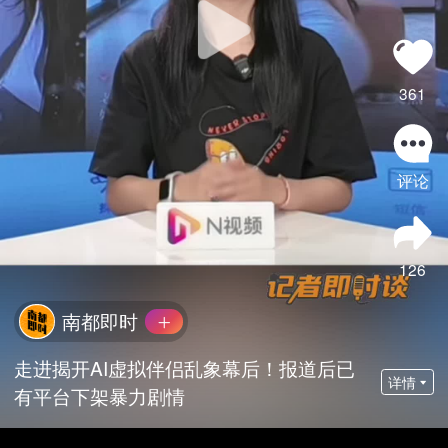
361
评论
126
南都即时
走进揭开AI虚拟伴侣乱象幕后！报道后已
详情
有平台下架暴力剧情