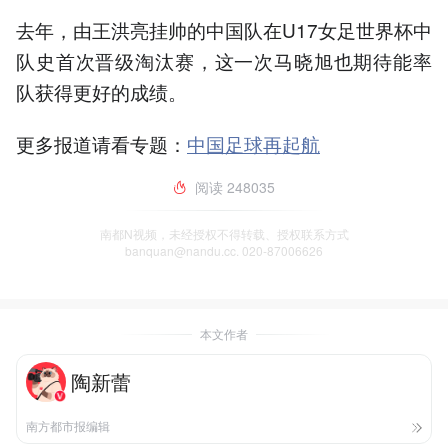
去年，由王洪亮挂帅的中国队在U17女足世界杯中
队史首次晋级淘汰赛，这一次马晓旭也期待能率
队获得更好的成绩。
更多报道请看专题：
中国足球再起航
阅读
248035
南都N视频，未经授权不得转载、授权联系方式
banquan@nandu.cc. 020-87006626
本文作者
陶新蕾
南方都市报编辑