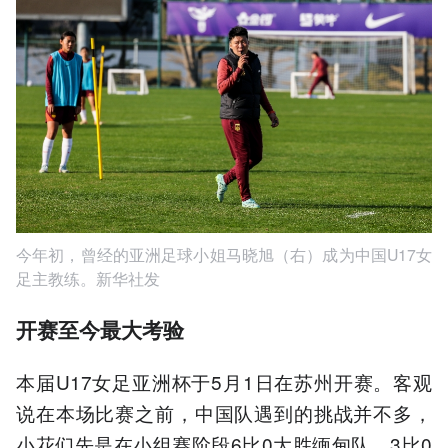
今年初，曾经的亚洲足球小姐马晓旭（右）成为中国U17女
足主教练。新华社
发
开赛至今最大考验
本届U17女足亚洲杯于5月1日在苏州开赛。客观
说在本场比赛之前，中国队遇到的挑战并不多，
小花们先是在小组赛阶段6比0大胜缅甸队、3比0