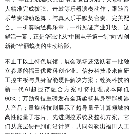
人精准完成拨弦、击鼓等乐器演奏动作，跟随音
乐节奏律动起舞，与真人乐手默契合奏、完美配
合。一机奏响经典乐章，一街见证产业升级。这
鲜活一幕，正是华强北从“中国电子第一街”向“AI创
新街”华丽蜕变的生动缩影。
不止于以上特色展馆，展会现场还活跃着一批独
立参展的福田优质科创企业。信步科技带来自研
工控主板与具身智能硬件解决方案；铨兴科技的
新一代AI超显存融合方案可将推理成本降低
90%；万勋科技重磅发布全新柔韧具身智能机器
人产品；量旋科技则展示了超导量子计算领域的
高性能量子芯片、先进测控系统及整机方案。它
们从底层硬件到前沿计算，共同勾勒出福田人工