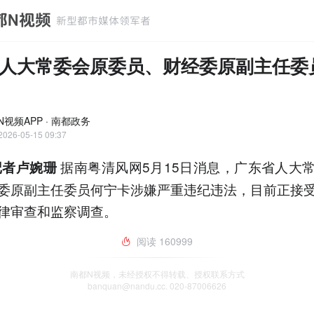
人大常委会原委员、财经委原副主任委
N视频APP · 南都政务
2026-05-15 09:37
据南粤清风网5月15日消息，广东省人大
记者卢婉珊
委原副主任委员何宁卡涉嫌严重违纪违法，目前正接
律审查和监察调查。
阅读
160999
南都N视频，未经授权不得转载、授权联系方式
banquan@nandu.cc. 020-87006626