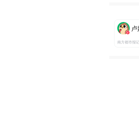
卢
南方都市报