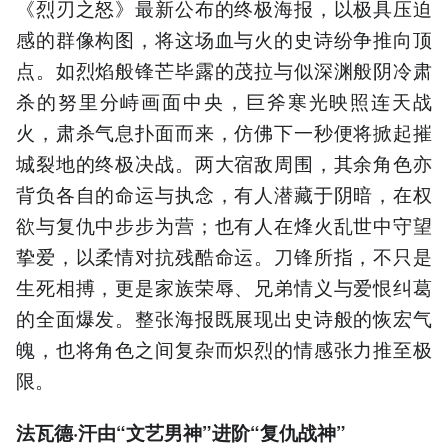
《烈刃之怒》最新公布的终极海报，以极具压迫
感的群像构图，将这场血与火的史诗纷争推向顶
点。如烈焰般锋芒毕露的茂拉与似深渊般阴冷肃
杀的努里分峙画面中央，巨斧寒光映照连天战
火，肃杀气息扑面而来，仿佛下一秒便将掀起摧
城裂地的终极决战。两大宿敌周围，其余角色亦
背负各自的命运与执念，有人潜藏于阴暗，在权
欲与复仇中步步为营；也有人在烽火乱世中守望
挚爱，以柔情对抗残酷命运。刀锋所指，不只是
生死相搏，更是家族荣辱、兄弟情义与爱恨纠葛
的全面爆发。整张海报既展现出史诗般的恢宏气
魄，也将角色之间复杂而炽烈的情感张力推至极
限。
法瓦德·汗由“文艺男神”进阶“复仇战神”