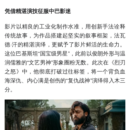
凭借精湛演技征服中巴影迷
影片以精良的工业化制作水准，用创新手法诠释
传统故事，为作品搭建起坚实的叙事框架，法瓦
德·汗的精湛演绎，更赋予了影片鲜活的生命力。
这位巴基斯坦“国宝级男星”，此前以俊朗外形与温
润儒雅的“文艺男神”形象圈粉无数。此次在《烈刃
之怒》中，他彻底打破过往标签，将一个背负血
海深仇、内心满是创伤的“复仇战神”演绎得入木三
分。