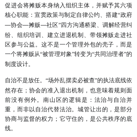
促进会将摊贩本身纳入组织主体，并赋予其六项
核心职能：宣贯政策与制定自律公约、搭建
政府
“
—协会—摊贩—社区
四方沟通桥梁、调解经营纠
”
纷、组织培训、建立进退机制、带领摊贩走进社
区参与公益。这不是一个管理外包的壳子，而是
一个将摊贩从
被管理对象
转变为
共同治理者
的
“
”
“
”
制度设计。
自治不是放任。
场外乱摆卖必被查
的执法底线依
“
”
然存在；协会的准入退出机制，也意味着规则面
前没有例外。南山区的逻辑是：法治与自治并
重，而非以自治代替法治。城管让出的，是部分
协商与监督的权力；它守住的，是公共秩序的底
线。