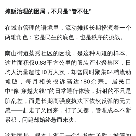
摊贩治理的困局，不只是
管不住
“
”
在城市管理的语境里，流动摊贩长期扮演着一个
两难角色：它是民生的底色，也是秩序的挑战。
南山街道荔秀社区的困境，是这种两难的样本。
这片面积仅0.88平方公里的服装产业聚集区，日
均人流量超过10万人次，却曾同时聚集84档流动
摊贩，每月相关投诉高达180余宗。居民口
中
像
穿越火线
的日常通行体验，折射的不只是
“
‘
’
”
脏乱差，而是长期高强度执法下依然反弹的无力
感——赶走了又回来，打了又摆，管理成本不断
累积，问题却始终悬而未决。
这种困局，根本上源于一个结构性矛盾：城管的