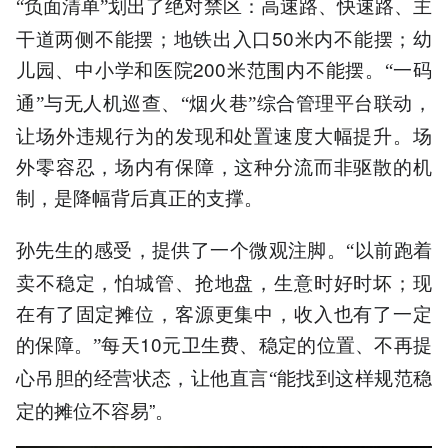
负面清单
划出了绝对禁区：高速路、快速路、主
“
”
干道两侧不能摆；地铁出入口50米内不能摆；幼
儿园、中小学和医院200米范围内不能摆。
一码
“
通
与无人机巡查、
烟火巷
综合管理平台联动，
”
“
”
让场外违规行为的发现和处置速度大幅提升。场
外零容忍，场内有保障，这种分流而非驱散的机
制，是降幅背后真正的支撑。
孙先生的感受，提供了一个微观注脚。
以前跑着
“
卖不稳定，怕城管、抢地盘，生意时好时坏；现
在有了固定摊位，客源更集中，收入也有了一定
的保障。
每天10元卫生费、稳定的位置、不再提
”
心吊胆的经营状态，让他直言
能找到这样规范稳
“
定的摊位不容易”。