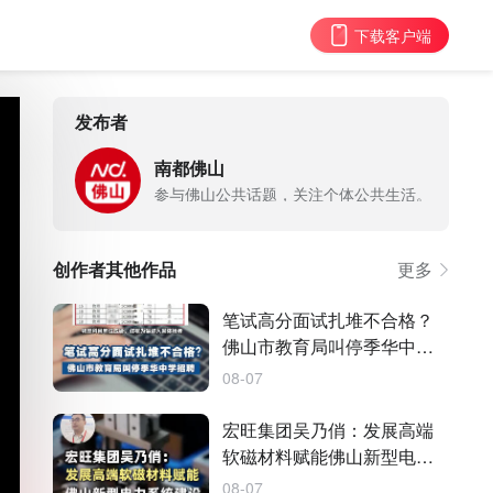
下载客户端
发布者
南都佛山
参与佛山公共话题，关注个体公共生活。
创作者其他作品
更多
笔试高分面试扎堆不合格？
佛山市教育局叫停季华中学
招聘
08-07
宏旺集团吴乃俏：发展高端
软磁材料赋能佛山新型电力
系统建设
08-07