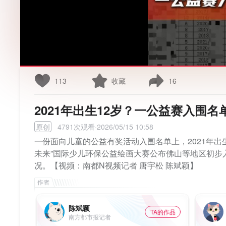
113
收藏
16
2021年出生12岁？一公益赛入围名
原创
4791次观看·2026/05/15 10:58
一份面向儿童的公益有奖活动入围名单上，2021年出
未来”国际少儿环保公益绘画大赛公布佛山等地区初步
况。【视频：南都N视频记者 唐宇松 陈斌颖】
陈斌颖
TA的作品
南方都市报记者