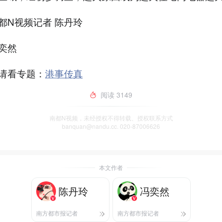
都N视频记者 陈丹玲
奕然
请看专题：
港事传真
阅读
3149
南都N视频，未经授权不得转载、授权联系方式
banquan@nandu.cc. 020-87006626
本文作者
陈丹玲
冯奕然
南方都市报记者
南方都市报记者