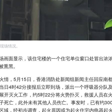
现场情况。
场画面显示，该住宅楼的一个住宅单位窗口处冒出浓
被熏黑。
火情，5月15日，香港消防处新闻组新闻主任回应南
当日4时42分接报后立即到场，派出一个呼吸器分队
展开灭火工作，约5时22分将火势扑灭，救援人员在
子死亡，此外未有其他人员伤亡。事发时，已有约30
区域，经初步调查，起火原因或为起火住宅内电器起