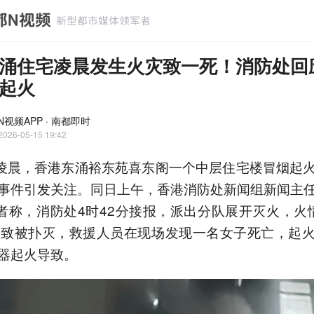
涌住宅凌晨发生火灾致一死！消防处回
起火
N视频APP · 南都即时
2026-05-15 19:42
日凌晨，香港东涌裕东苑喜东阁一个中层住宅楼冒烟起
事件引发关注。同日上午，香港消防处新闻组新闻主
者称，消防处4时42分接报，派出分队展开灭火，火
大致被扑灭，救援人员在现场发现一名女子死亡，起
器起火导致。