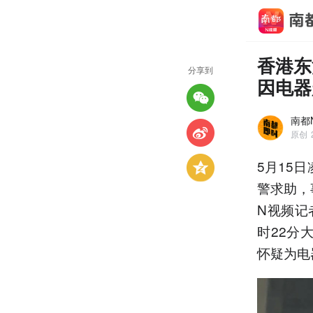
香港东
分享到
因电器
南都
原创
5月15
警求助，
N视频记
时22分
怀疑为电