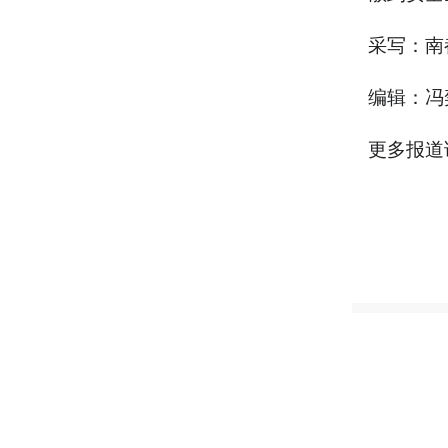
采写：南
编辑：冯
更多报道