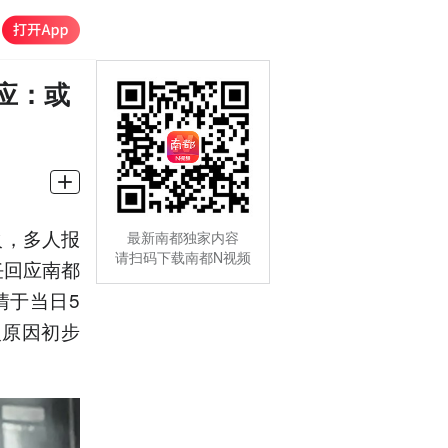
应：或
火，多人报
最新南都独家内容
请扫码下载南都N视频
任回应南都
情于当日5
火原因初步