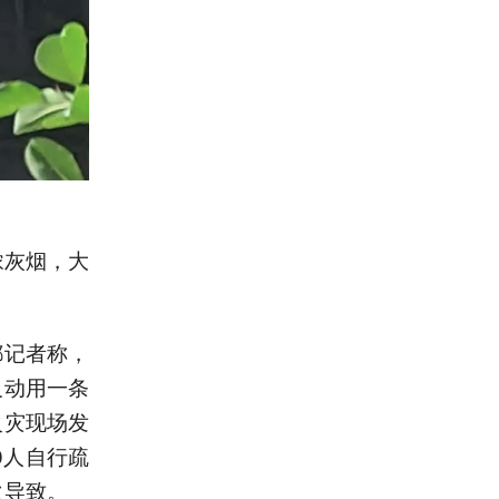
浓灰烟，大
都记者称，
及动用一条
火灾现场发
0人自行疏
火导致。