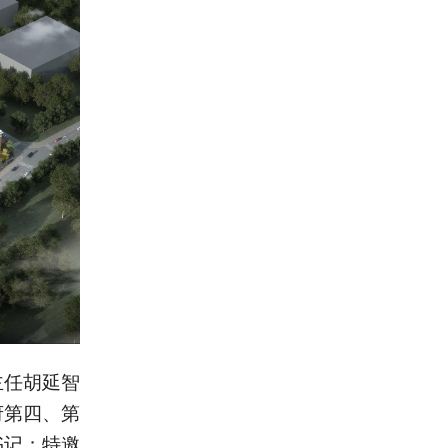
主任胡延智
府第四、第
书记；特邀