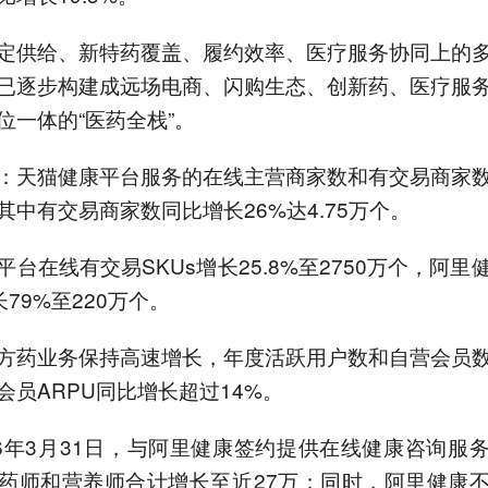
4.阿里健康签约在线健康咨
询服务专业人士近27万，慢
定供给、新特药覆盖、履约效率、医疗服务协同上的
病用户增长23%。
已逐步构建成远场电商、闪购生态、创新药、医疗服
以上内容由AI大模型生成，仅供
参考
位一体的“医药全栈”。
：天猫健康平台服务的在线主营商家数和有交易商家
其中有交易商家数同比增长26%达4.75万个。
平台在线有交易SKUs增长25.8%至2750万个，阿里
长79%至220万个。
方药业务保持高速增长，年度活跃用户数和自营会员
会员ARPU同比增长超过14%。
26年3月31日，与阿里健康签约提供在线健康咨询服
药师和营养师合计增长至近27万；同时，阿里健康