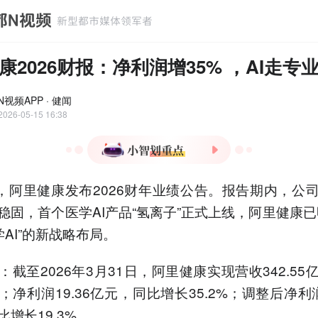
康2026财报：净利润增35% ，AI走专
视频APP · 健闻
2026-05-15 16:38
1.阿里健康2026财年营收
日，阿里健康发布2026财年业绩公告。报告期内，公
342.55亿元，净利润同比增
长35.2%。
稳固，首个医学AI产品“氢离子”正式上线，阿里健康已
2.阿里健康上线医学AI产
学AI”的新战略布局。
品"氢离子"，布局"医药全
栈+医学AI"战略。
：截至2026年3月31日，阿里健康实现营收342.55
3.天猫健康平台有交易商家
数同比增长26%，SKUs增
；净利润19.36亿元，同比增长35.2%；调整后净利润
长25.8%。
增长19.3%。