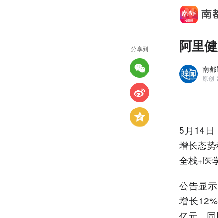
阿里健
分享到
南都N
原创
5月14
增长态势
全栈+医
公告显示
增长12%
亿元，同比