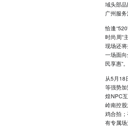
域头部品
广州服务
恰逢“5
时尚周”
现场还将
一场面向
民享惠”
从5月1
等强势加
煌NPC
岭南控股
鸡合拍；
有专属场