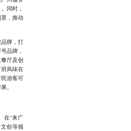
引。同时，
图景，推动
饮品牌，打
字号品牌，
红餐厅及创
广府风味在
市民游客可
鲜果。
。在“来广
、文创等领