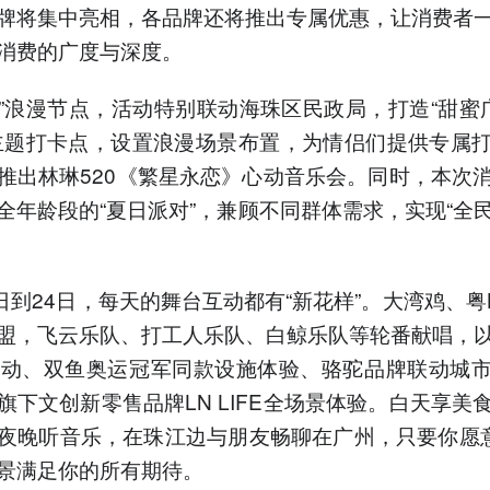
牌将集中亮相，各品牌还将推出专属优惠，让消费者
消费的广度与深度。
20”浪漫节点，活动特别联动海珠区民政局，打造“甜蜜
主题打卡点，设置浪漫场景布置，为情侣们提供专属
推出林琳520《繁星永恋》心动音乐会。同时，本次
全年龄段的“夏日派对”，兼顾不同群体需求，实现“全
。
8日到24日，每天的舞台互动都有“新花样”。大湾鸡、粤
盟，飞云乐队、打工人乐队、白鲸乐队等轮番献唱，
互动、双鱼奥运冠军同款设施体验、骆驼品牌联动城
旗下文创新零售品牌LN LIFE全场景体验。白天享美
夜晚听音乐，在珠江边与朋友畅聊在广州，只要你愿意
景满足你的所有期待。