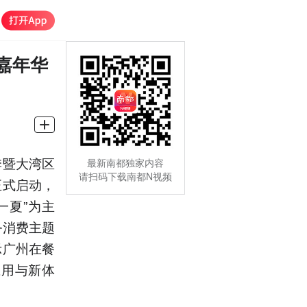
嘉年华
季暨大湾区
最新南都独家内容
请扫码下载南都N视频
正式启动，
一夏”为主
务消费主题
示广州在餐
应用与新体