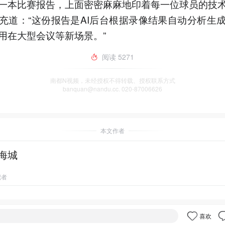
一本比赛报告，上面密密麻麻地印着每一位球员的技
充道：“这份报告是AI后台根据录像结果自动分析生
用在大型会议等新场景。”
阅读
5271
南都N视频，未经授权不得转载、授权联系方式
banquan@nandu.cc. 020-87006626
本文作者
海城
记者
喜欢