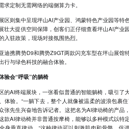
需求定制无需网络的端侧算力卡。
展区则集中呈现坪山AI产业园、鸿蒙特色产业园等特
发展壮大提供空间保障，创客们正仔细查看坪山AI产业
的入驻政策，现场对接氛围热烈。
亚迪携腾势D9和腾势Z9GT两款闪充车型在坪山展馆
出行与绿色科技的融合体验。
体验
会“呼吸”的躺椅
区的AI终端展块，一张看似普通的智能躺椅，吸引了
、体验。“一躺下去，整个人就像被温柔的波浪包裹住
众张先生兴奋地告诉记者。这把名为AI律动椅的产品
这款AI律动椅并非普通按摩椅，能够以多种模式以特
全身垂直律动。“这种律动可以刺激肌肉和骨骼，促