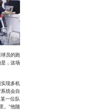
着球员的跑
的是，这场
。
能实现多机
“系统会自
着某一位队
里。”他随