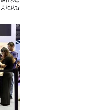
示荣耀从智