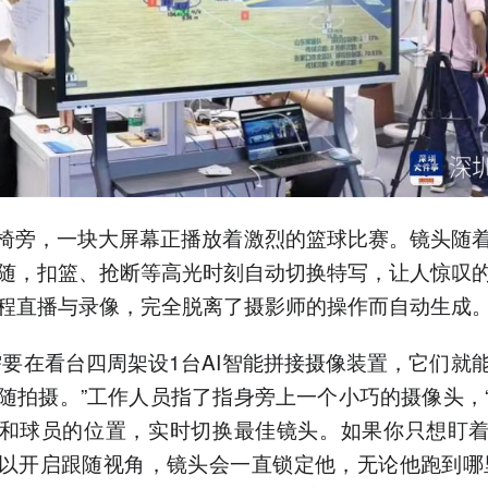
动椅旁，一块大屏幕正播放着激烈的篮球比赛。镜头随
随，扣篮、抢断等高光时刻自动切换特写，让人惊叹
程直播与录像，完全脱离了摄影师的操作而自动生成
需要在看台四周架设1台AI智能拼接摄像装置，它们就
随拍摄。”工作人员指了指身旁上一个小巧的摄像头，
和球员的位置，实时切换最佳镜头。如果你只想盯
以开启跟随视角，镜头会一直锁定他，无论他跑到哪