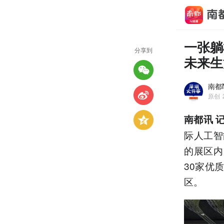
一张躺
分享到
未来生
南都
原创
南都讯 
际人工智
的展区内
30家优
区。