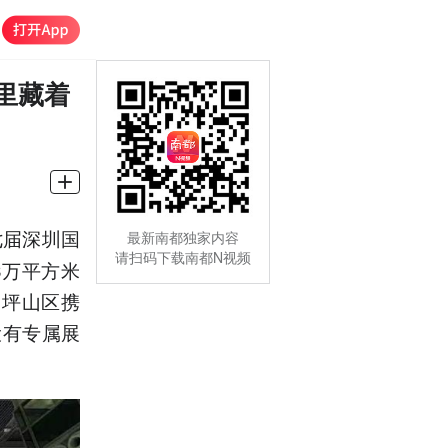
里藏着
七届深圳国
最新南都独家内容
请扫码下载南都N视频
3万平方米
。坪山区携
设有专属展