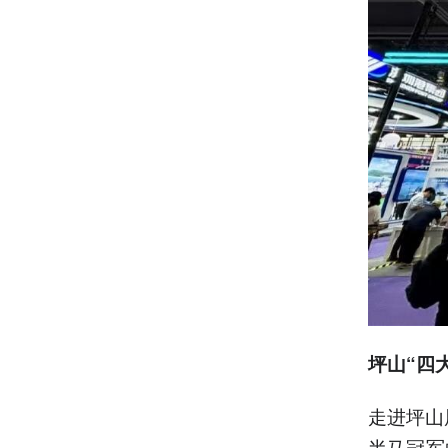
坪山“四
走进坪山
半马冠军