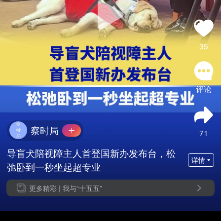
35
评论
察时局
71
导盲犬陪视障主人首登国新办发布台，松
详情
弛卧到一秒坐起超专业
更多精彩 |
我与“十五五”