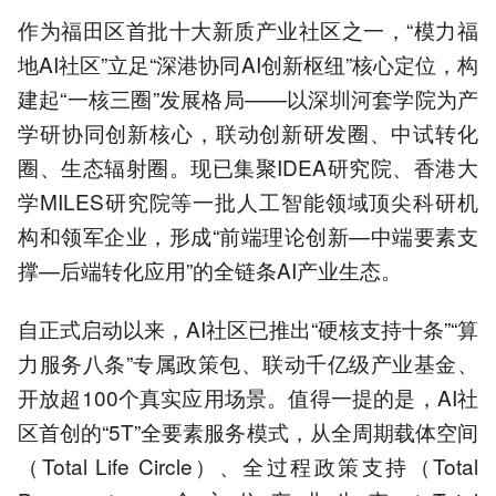
作为福田区首批十大新质产业社区之一，“模力福
地AI社区”立足“深港协同AI创新枢纽”核心定位，构
建起“一核三圈”发展格局——以深圳河套学院为产
学研协同创新核心，联动创新研发圈、中试转化
圈、生态辐射圈。现已集聚IDEA研究院、香港大
学MILES研究院等一批人工智能领域顶尖科研机
构和领军企业，形成“前端理论创新—中端要素支
撑—后端转化应用”的全链条AI产业生态。
自正式启动以来，AI社区已推出“硬核支持十条”“算
力服务八条”专属政策包、联动千亿级产业基金、
开放超100个真实应用场景。值得一提的是，AI社
区首创的“5T”全要素服务模式，从全周期载体空间
（Total Life Circle）、全过程政策支持（Total