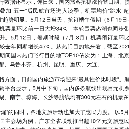
行数据还显示，连日来，国内旅客抢抓涨价窗口期、
叠加“五一”后民航市场进入淡季，机票均价“跳水”
潮”趋势明显。5月12日当天，抢订端午假期（6月19日-
机票量环比前一日大增84%。本轮囤票热潮也同步
升。5月12日，暑期时段（7月-8月）机票预订量环
，较去年同期增长45%。从热门目的地来看，截至2026
期间国内热门飞行目的地TOP10依次为：上海、北
都、乌鲁木齐、杭州、昆明、重庆、大连。
格方面，日前国内旅游市场迎来“最具性价比时段”。
销平台显示，5月中下旬，国内多条航线出现百元机
锡、南宁、琼海、长沙等航线均有300元左右的机票
捡漏”的同时，各地文旅活动也加大了惠民力度。 以5月
国主会场为例，广东全省联动推出超10亿元文旅惠