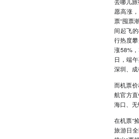
去哪儿旅
愿高涨，
票“囤票
间起飞的
行热度攀
涨58%
日，端午
深圳、成
而机票价
航官方直
海口、无
在机票“
旅游日全