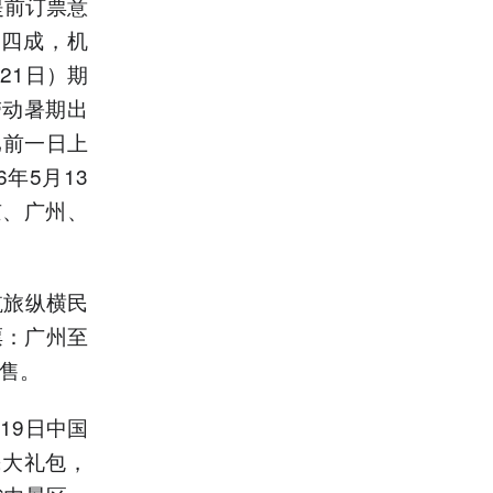
提前订票意
超四成，机
21日）期
带动暑期出
比前一日上
年5月13
京、广州、
航旅纵横民
票：广州至
在售。
19日中国
民大礼包，