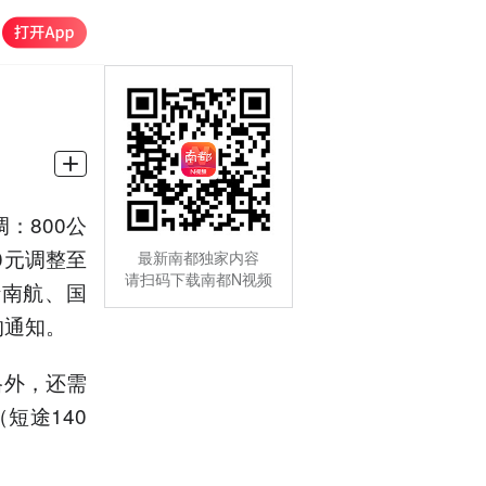
：800公
0元调整至
最新南都独家内容
请扫码下载南都N视频
括南航、国
的通知。
格外，还需
短途140