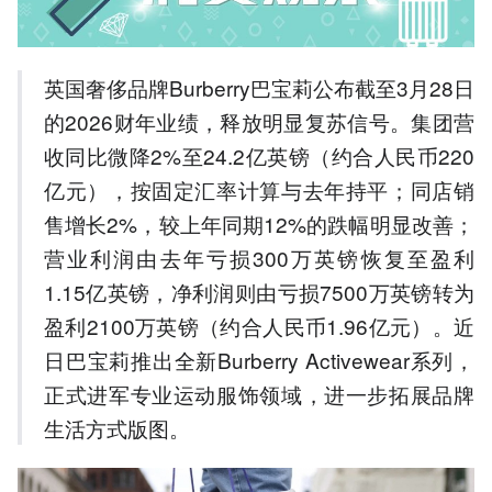
长，全价销售占比提升。
4.Burberry推出Activewear系
列进军运动服饰，拓展品牌
英国奢侈品牌Burberry巴宝莉公布截至3月28日
生活方式版图。
5.管理层调整，William
的2026财年业绩，释放明显复苏信号。集团营
Jackson将接任董事长，股价
收同比微降2%至24.2亿英镑（约合人民币220
一年上涨70%重返富时100
指数。
亿元），按固定汇率计算与去年持平；同店销
售增长2%，较上年同期12%的跌幅明显改善；
以上内容由AI大模型生成，仅供
参考
营业利润由去年亏损300万英镑恢复至盈利
1.15亿英镑，净利润则由亏损7500万英镑转为
盈利2100万英镑（约合人民币1.96亿元）。近
日巴宝莉推出全新Burberry Activewear系列，
正式进军专业运动服饰领域，进一步拓展品牌
生活方式版图。