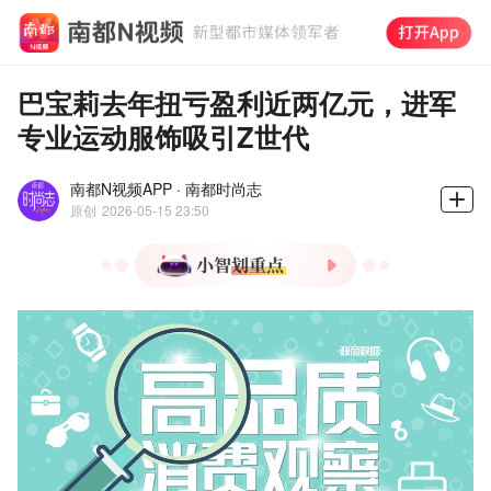
巴宝莉去年扭亏盈利近两亿元，进军
专业运动服饰吸引Z世代
南都N视频APP · 南都时尚志
原创
2026-05-15 23:50
1.Burberry2026财年扭亏为
盈，营业利润达1.15亿英
镑，净利润2100万英镑。
2.大中华区与美洲市场第四
季度增长10%，Z世代成关
键消费群体。
3.品牌聚焦核心品类，外套
与围巾下半年实现双位数增