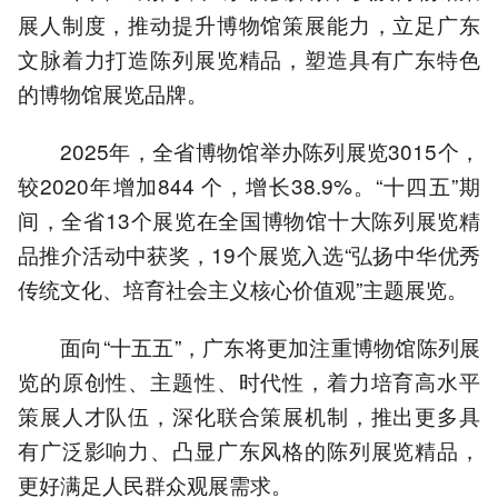
展人制度，推动提升博物馆策展能力，立足广东
文脉着力打造陈列展览精品，塑造具有广东特色
的博物馆展览品牌。
2025年，全省博物馆举办陈列展览3015个，
较2020年增加844 个，增长38.9%。“十四五”期
间，全省13个展览在全国博物馆十大陈列展览精
品推介活动中获奖，19个展览入选“弘扬中华优秀
传统文化、培育社会主义核心价值观”主题展览。
面向“十五五”，广东将更加注重博物馆陈列展
览的原创性、主题性、时代性，着力培育高水平
策展人才队伍，深化联合策展机制，推出更多具
有广泛影响力、凸显广东风格的陈列展览精品，
更好满足人民群众观展需求。