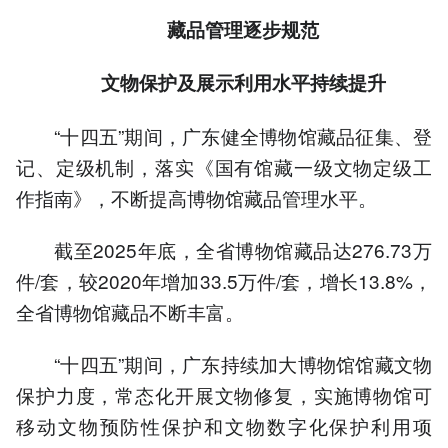
藏品管理逐步规范
文物保护及展示利用水平持续提升
“十四五”期间，广东健全博物馆藏品征集、登
记、定级机制，落实《国有馆藏一级文物定级工
作指南》，不断提高博物馆藏品管理水平。
截至2025年底，全省博物馆藏品达276.73万
件/套，较2020年增加33.5万件/套，增长13.8%，
全省博物馆藏品不断丰富。
“十四五”期间，广东持续加大博物馆馆藏文物
保护力度，常态化开展文物修复，实施博物馆可
移动文物预防性保护和文物数字化保护利用项