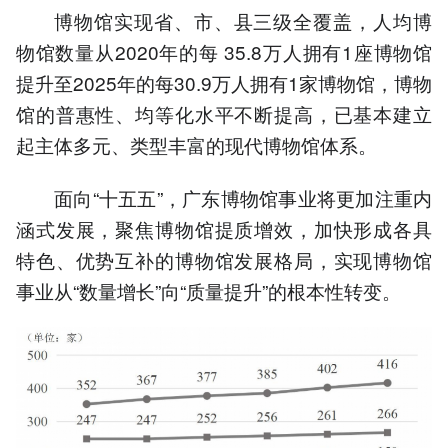
博物馆实现省、市、县三级全覆盖，人均博
物馆数量从2020年的每 35.8万人拥有1座博物馆
提升至2025年的每30.9万人拥有1家博物馆，博物
馆的普惠性、均等化水平不断提高，已基本建立
起主体多元、类型丰富的现代博物馆体系。
面向“十五五”，广东博物馆事业将更加注重内
涵式发展，聚焦博物馆提质增效，加快形成各具
特色、优势互补的博物馆发展格局，实现博物馆
事业从“数量增长”向“质量提升”的根本性转变。