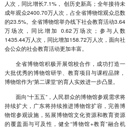
人次，同比增长7.1%， 创历史新高；全年接待未
成年观众2400.70万人次，占全省博物馆观众总数
的23.5%。全省博物馆举办线下社会教育活动3.64
万场次，同比增加 0.62万场次；参与人数
1435.44万人次，同比增加158.72万人次，面向社
会公众的社会教育活动更加丰富。
全省博物馆积极开展馆校合作，成功打造一
大批优秀的博物馆研学、教育项目与课程品牌，
博物馆作为“第二课堂”的育人实效进一步凸显。
面向“十五五”，人民群众的博物馆参观需求将
持续扩大，广东将持续推进博物馆扩容，完善博
物馆参观设施，拓展博物馆文化资源和教育资源
的覆盖面与可及性，健全“博物馆+教育”融合机