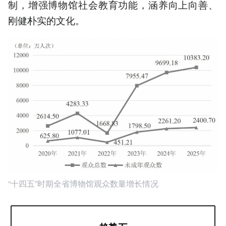
制，增强博物馆社会教育功能，涵养向上向善、
刚健朴实的文化。
“十四五”时期全省博物馆观众数量增长情况