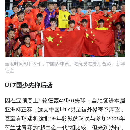
当地时间5月15日，中国队球员、教练员在赛后合影。新华
社发
U17国少先抑后扬
因在亚预赛上5轮狂轰42球0失球，全胜挺进本届
亚洲杯正赛，这支中国U17男足被外界寄予厚望，
甚至有球迷将这批09年龄段的球员与参加2005年
荷兰世青赛的“超白金一代”相比较。但来到沙特，