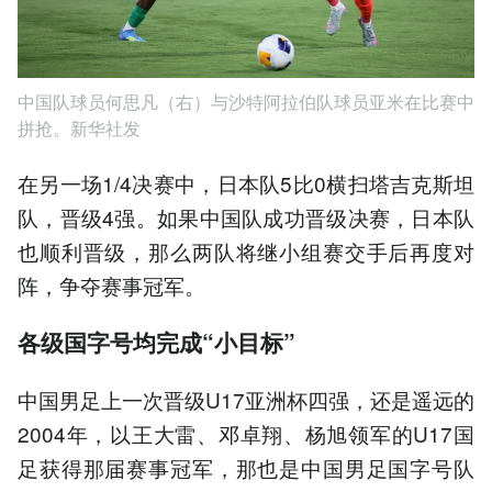
中国队球员何思凡（右）与沙特阿拉伯队球员亚米在比赛中
拼抢。新华社发
在另一场1/4决赛中，日本队5比0横扫塔吉克斯坦
队，晋级4强。如果中国队成功晋级决赛，日本队
也顺利晋级，那么两队将继小组赛交手后再度对
阵，争夺赛事冠军。
各级国字号均完成“小目标”
中国男足上一次晋级U17亚洲杯四强，还是遥远的
2004年，以王大雷、邓卓翔、杨旭领军的U17国
足获得那届赛事冠军，那也是中国男足国字号队