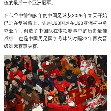
伍的最后一个亚洲冠军。
在低谷中徘徊多年的中国足球从2026年春天开始
已走在复兴路上。先是U23国足在U23亚洲杯中勇
夺亚军，创造了中国队在该项赛事中的历史最佳
成绩，也是中国男足国字号球队时隔22年再次晋
级洲际赛事决赛。