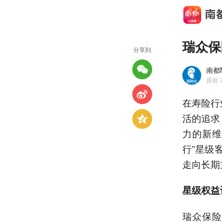
瑞众保
分享到
南都N
原创
在寿险行
活的追求
力的新维
行”星级
走向长期
星级权益
瑞众保险