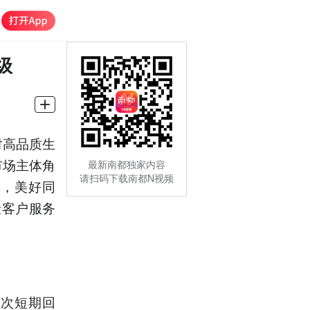
级
对高品质生
市场主体角
最新南都独家内容
请扫码下载南都N视频
众，美好同
险客户服务
一次短期回