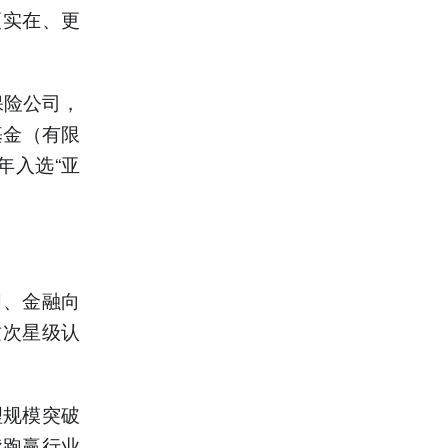
更实在、更
保险公司，
基金（有限
年入选“亚
国、金融向
这次星级认
理规模突破
续跑赢行业