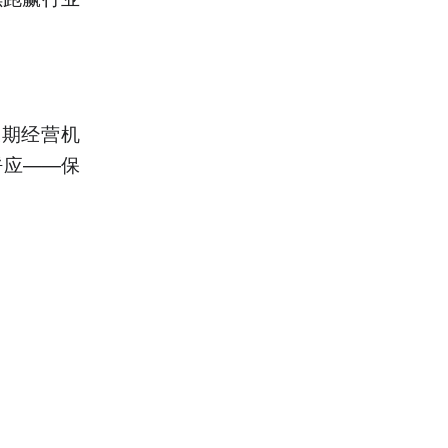
长期经营机
呼应——保