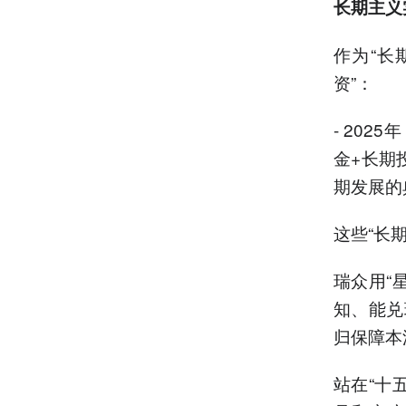
长期主义
作为“长
资”：
- 202
金+长期
期发展的
这些“长
瑞众用“
知、能兑
归保障本
站在“十