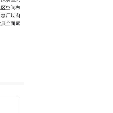
镇区空间布
日糖厂烟囱
发展全面赋