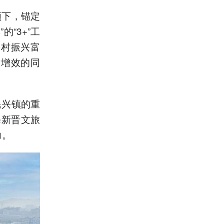
领下，锚定
“3+”工
乡村振兴富
质增效的同
民兴镇的重
海新晋文旅
力。