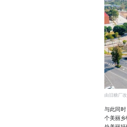
由旧糖厂改
与此同时
个美丽乡
处美丽圩