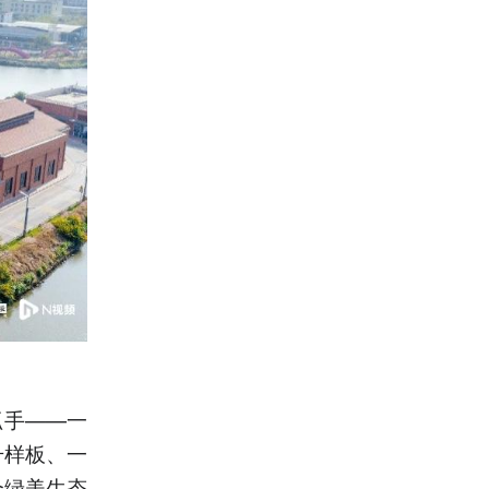
抓手——一
升样板、一
个绿美生态