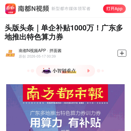
头版头条｜单企补贴1000万！广东多
地推出特色算力券
南都N视频APP · 拌面酱
原创
2026-05-17 00:39
1.广东多地已陆续推出各具
特色的算力券或训力券政策
2.4名外卖小哥获赠“广州公
安英雄狮”
3.南都持续关注广州口袋公
园管养问题
4.AI落地成本下降95%，你
的工作会被取代吗