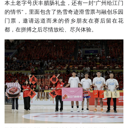
本土老字号庆丰腊肠礼盒，还有一封“广州给江门
的情书”，里面包含了热雪奇迹滑雪票与融创乐园
门票，邀请远道而来的侨乡朋友在赛后留在花
都，在拼搏之后尽情放松、尽兴体验。