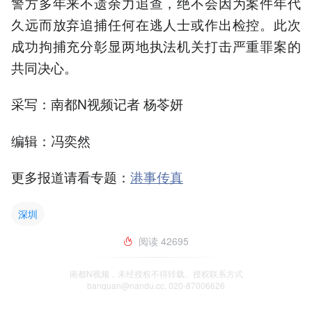
警方多年来不遗余力追查，绝不会因为案件年代
久远而放弃追捕任何在逃人士或作出检控。此次
成功拘捕充分彰显两地执法机关打击严重罪案的
共同决心。
采写：南都N视频记者 杨苓妍
编辑：冯奕然
更多报道请看专题：
港事传真
深圳
阅读
42695
南都N视频，未经授权不得转载、授权联系方式
banquan@nandu.cc. 020-87006626