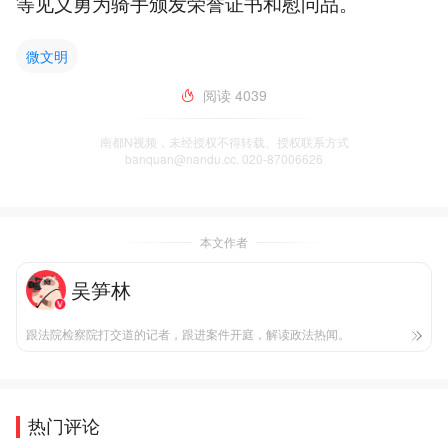
等见义勇为骑手颁发荣誉证书和慰问品。
微文明
阅读
4039
南都N视频，未经授权不得转载、授权联系方式
banquan@nandu.cc. 020-87006626
本文作者
吴笋林
跟法院检察院打交道的记者，跟进案件开庭，解读政法热闻。
热门评论