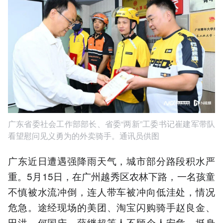
广东省委社会工作部部长、省委“两新”工委书记崔建军带队
看望慰问见义勇为的外卖骑手。通讯员供图
广东近日遭遇强降雨天气，城市部分路段积水严
重。5月15日，在广州越秀区农林下路，一名孩童
不慎被水流冲倒，连人带车被冲向低洼处，情况
危急。途经现场的美团、淘宝闪购骑手赵良金、
田洪、何国庆、薛继超等人不顾个人安危，挺身