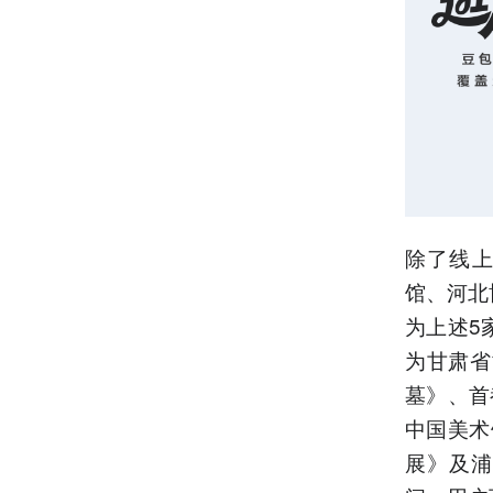
除了线上
馆、河北
为上述5
为甘肃省
墓》、首
中国美术
展》及浦