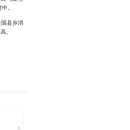
建中。
全国县乡消
提高。