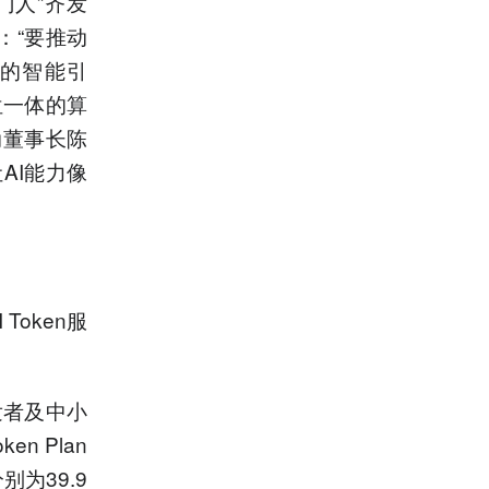
门人”齐发
：“要推动
业的智能引
三位一体的算
动董事长陈
AI能力像
oken服
发者及中小
n Plan
为39.9