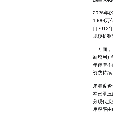
2025
1.966
自201
规模扩张
一方面，
新增用户
年停滞不
资费持续
屋漏偏逢
本已承压
分现代服
用税率由