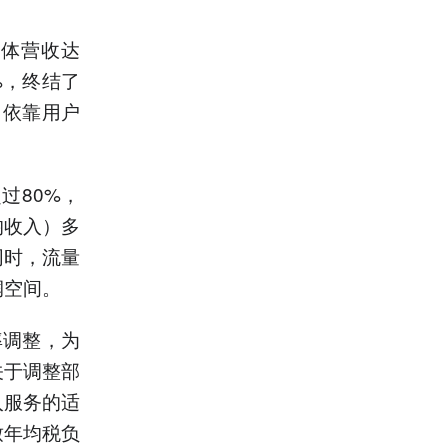
整体营收达
3%，终结了
，依靠用户
过80%，
均收入）多
同时，流量
润空间。
率调整，为
关于调整部
入服务的适
致年均税负