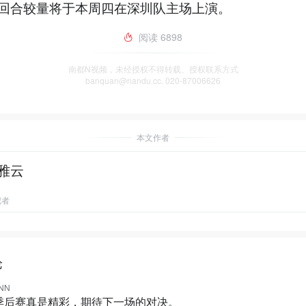
回合较量将于本周四在深圳队主场上演。
阅读
6898
南都N视频，未经授权不得转载、授权联系方式
banquan@nandu.cc. 020-87006626
本文作者
雅云
记者
论
NNN
A季后赛真是精彩，期待下一场的对决。