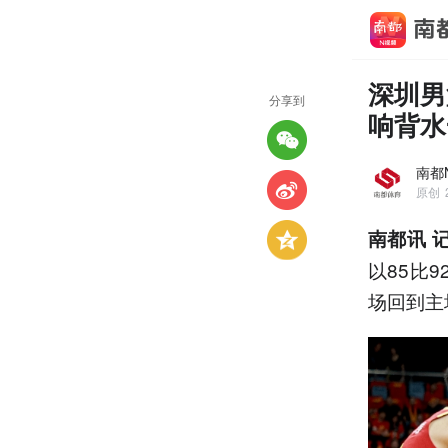
深圳男
分享到
响背水
南都
原创
南都讯 
以85比
场回到主