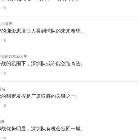
5-18
的小世界
宁的谦逊态度让人看到球队的未来希望。
5-18
是真的喜欢满天星
一战的氛围下，深圳队或许能创造奇迹。
5-18
重名
秋的稳定发挥是广厦取胜的关键之一。
5-18
66
作战优势明显，深圳队有机会扳回一城。
5-18