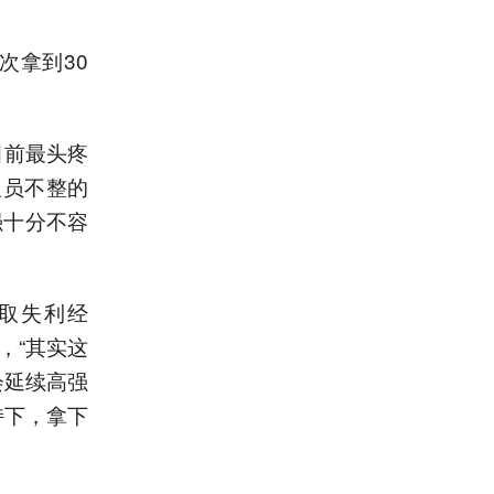
次拿到30
目前最头疼
人员不整的
强十分不容
取失利经
，“其实这
会延续高强
持下，拿下