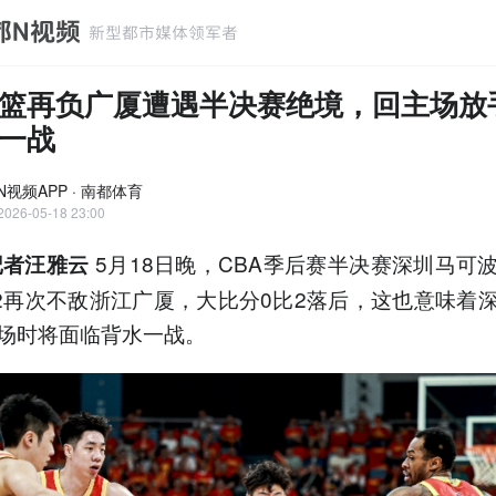
篮再负广厦遭遇半决赛绝境，回主场放
一战
N视频APP · 南都体育
2026-05-18 23:00
5月18日晚，CBA季后赛半决赛深圳马可
记者汪雅云
92再次不敌浙江广厦，大比分0比2落后，这也意味着
场时将面临背水一战。