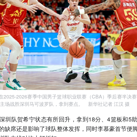
，在2025-2026赛季中国男子篮球职业联赛（CBA）季后赛半决
主场战胜深圳马可波罗队，拿到赛点。 新华社记者 江汉 摄
深圳队贺希宁状态有所回升，拿到18分、4篮板和5
的缺席还是影响了球队整体发挥，同时李慕豪首节便