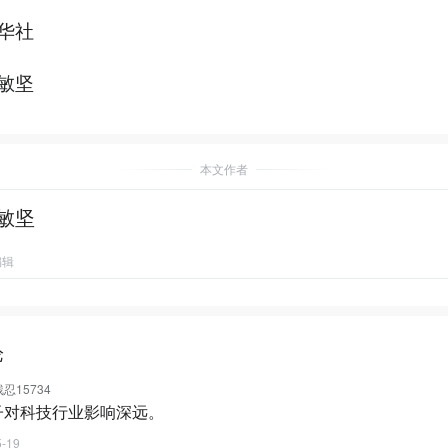
华社
敏坚
本文作者
敏坚
编辑
论
忍15734
子对科技行业影响深远。
5-19