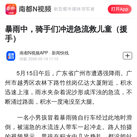
暴雨中，骑手们冲进急流救儿童（援
手）
南都N视频APP · 新闻快线
转载
2026-05-19 11:10
5月15日午后，广东省广州市遭遇强降雨。广
州市越秀区农林下路竹丝岗亿达大厦附近，积水
迅速上涨，雨水夹杂着泥沙形成浑浊的急流，不
断涌过路面，积水一度淹没至大腿。
一名小男孩冒着暴雨骑自行车经过此地时滑
倒，被湍急的水流连人带车一起冲走。路人拍摄
的视频显示，男孩在积水中几次挣扎，都没能站