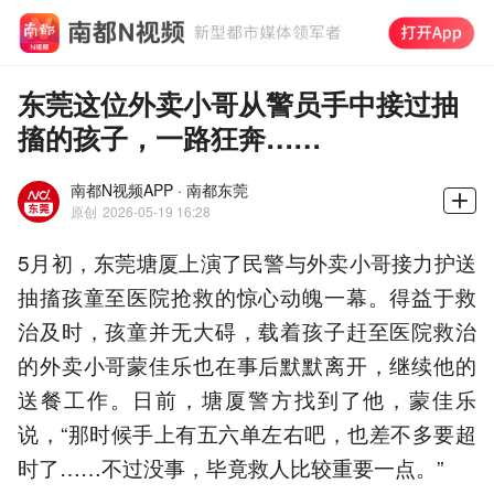
东莞这位外卖小哥从警员手中接过抽
搐的孩子，一路狂奔……
南都N视频APP · 南都东莞
原创
2026-05-19 16:28
5月初，东莞塘厦上演了民警与外卖小哥接力护送
抽搐孩童至医院抢救的惊心动魄一幕。得益于救
治及时，孩童并无大碍，载着孩子赶至医院救治
的外卖小哥蒙佳乐也在事后默默离开，继续他的
送餐工作。日前，塘厦警方找到了他，蒙佳乐
说，“那时候手上有五六单左右吧，也差不多要超
时了……不过没事，毕竟救人比较重要一点。”