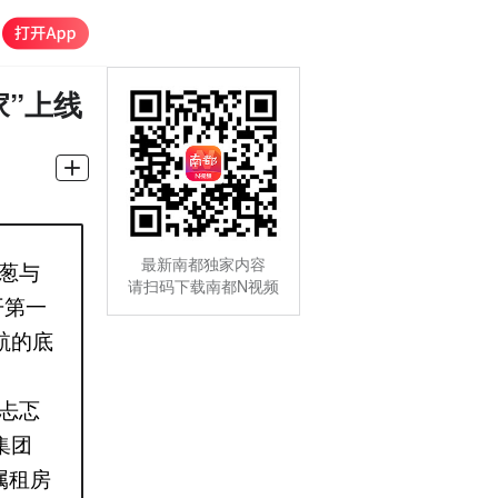
家”上线
最新南都独家内容
葱与
请扫码下载南都N视频
开第一
航的底
忐忑
集团
属租房