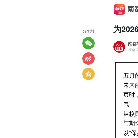
为20
分享到
南都
原创
五月
未来
页时
气。
从校
与期
以“