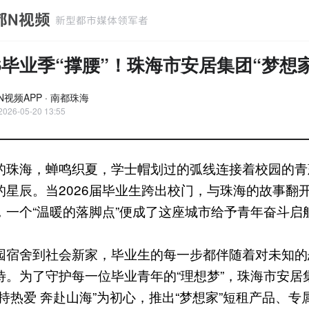
26毕业季“撑腰”！珠海市安居集团“梦想
N视频APP · 南都珠海
2026-05-20 13:55
的珠海，蝉鸣织夏，学士帽划过的弧线连接着校园的青
的星辰。当2026届毕业生跨出校门，与珠海的故事翻
，一个“温暖的落脚点”便成了这座城市给予青年奋斗启
园宿舍到社会新家，毕业生的每一步都伴随着对未知的
待。为了守护每一位毕业青年的“理想梦”，珠海市安居
保持热爱 奔赴山海”为初心，推出“梦想家”短租产品、专