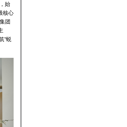
，始
级核心
发集团
主
筑”蜕