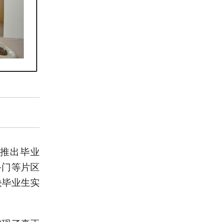
推出毕业
斗门等片区
决毕业生实