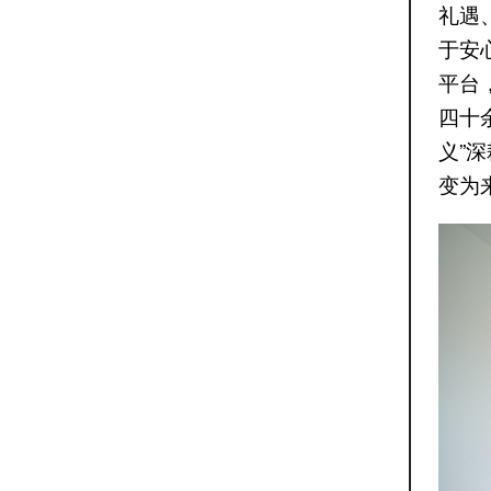
礼遇
于安
平台
四十
义”
变为