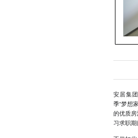
安居集
季“梦想
的优质房
习求职期