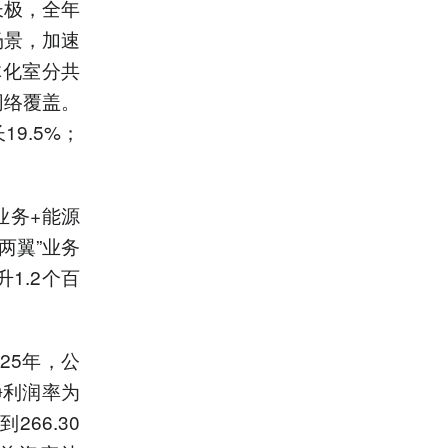
长极，全年
场景，加速
体化室分共
网络覆盖。
9.5%；
业务+能源
两翼”业务
1.2个百
25年，公
净利润率为
266.30