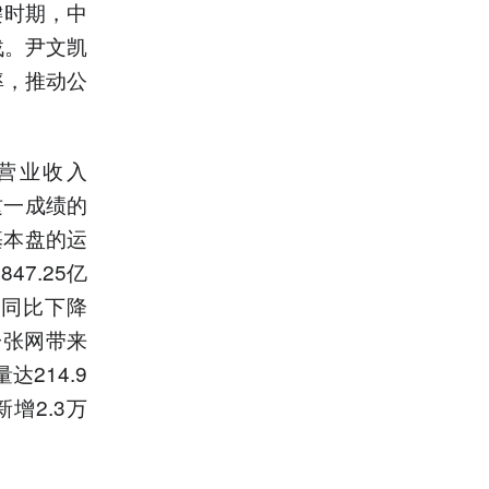
键时期，中
战。尹文凯
率，推动公
营业收入
这一成绩的
基本盘的运
7.25亿
，同比下降
一张网带来
214.9
增2.3万