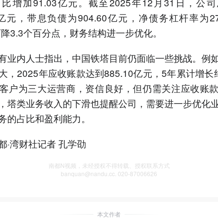
比增加91.03亿元。截至2025年12月31日，公
79亿元，带息负债为904.60亿元，净债务杠杆率为27
年下降3.3个百分点，财务结构进一步优化。
有业内人士指出，中国铁塔目前仍面临一些挑战。例
，2025年应收账款达到885.10亿元，5年累计增长约
客户为三大运营商，资信良好，但仍需关注应收账
，塔类业务收入的下滑也提醒公司，需要进一步优化
务的占比和盈利能力。
都·湾财社记者 孔学劭
南都N视频，未经授权不得转载、授权联系方式
banquan@nandu.cc. 020-87006626
本文作者