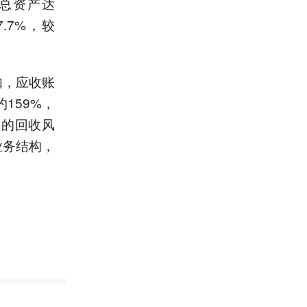
司总资产达
.7%，较
如，应收账
159%，
款的回收风
业务结构，