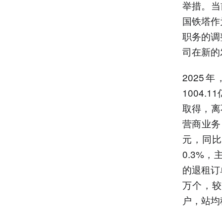
举措。当
国铁塔作
职务的调
司在新的
202
1004.
取得，离
营商业务
元，同比
0.3%
的退租订
万个，较
户，站均