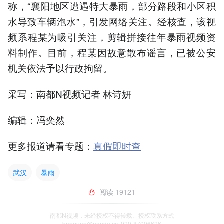
称，“襄阳地区遭遇特大暴雨，部分路段和小区积
水导致车辆泡水”，引发网络关注。经核查，该视
频系程某为吸引关注，剪辑拼接往年暴雨视频资
料制作。目前，程某因故意散布谣言，已被公安
机关依法予以行政拘留。
采写：南都N视频记者 林诗妍
编辑：冯奕然
更多报道请看专题：
真假即时查
武汉
暴雨
阅读
19121
南都N视频，未经授权不得转载、授权联系方式
banquan@nandu.cc. 020-87006626