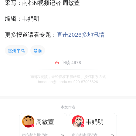
采写：南都N视频记者 周敏萱
编辑：韦娟明
更多报道请看专题：
直击2026多地汛情
雷州半岛
暴雨
阅读
4978
南都N视频，未经授权不得转载、授权联系方式
banquan@nandu.cc. 020-87006626
本文作者
周敏萱
韦娟明
南方都市报记者
南方都市报记者