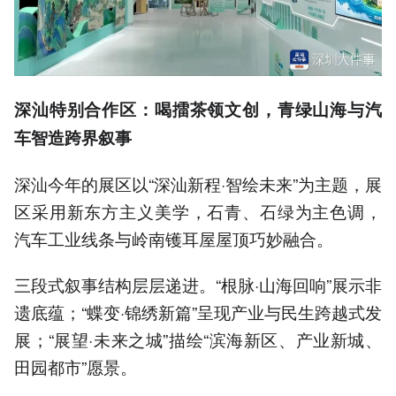
深汕特别合作区：喝擂茶领文创，青绿山海与汽
车智造跨界叙事
深汕今年的展区以“深汕新程·智绘未来”为主题，展
区采用新东方主义美学，石青、石绿为主色调，
汽车工业线条与岭南镬耳屋屋顶巧妙融合。
三段式叙事结构层层递进。“根脉·山海回响”展示非
遗底蕴；“蝶变·锦绣新篇”呈现产业与民生跨越式发
展；“展望·未来之城”描绘“滨海新区、产业新城、
田园都市”愿景。