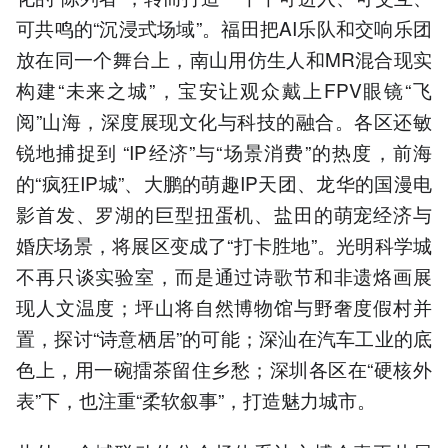
可共鸣的“沉浸式场域”。福田把AI乐队和交响乐团
放在同一个舞台上，南山用仿生人和MR混合现实
构建“未来之城”，宝安让观众戴上FPV眼镜“飞
阅”山海，深度展现文化与科技的融合。各区还敏
锐地捕捉到 “IP经济”与“场景消费”的热度，前海
的“疯狂IP城”、大鹏的萌趣IP天团、龙华的国漫电
影首发、罗湖的巨型扭蛋机、盐田的萌宠经济与
婚庆场景，将展区变成了“打卡胜地”。光明科学城
不再只谈实验室，而是通过诗歌节和非遗烙画展
现人文温度；坪山将自然博物馆与野奢度假村并
置，探讨“诗意栖居”的可能；深汕在汽车工业的底
色上，用一碗擂茶留住乡愁；深圳各区在“硬核外
表”下，也注重“柔软叙事”，打造魅力城市。