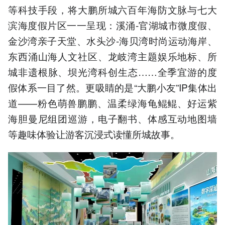
等科技手段，将大鹏所城六百年海防文脉与七大
滨海度假片区一一呈现：溪涌-官湖城市微度假、
金沙湾亲子天堂、水头沙-海贝湾时尚运动海岸、
东西涌山海人文社区、龙岐湾主题娱乐地标、所
城非遗根脉、坝光湾科创生态……全季宜游的度
假体系一目了然。更吸睛的是“大鹏小友”IP集体出
道——粉色萌兽鹏鹏、温柔绿海龟鲲鲲、好运紫
海胆曼尼组团巡游，电子翻书、体感互动地图墙
等趣味体验让游客沉浸式读懂所城故事。