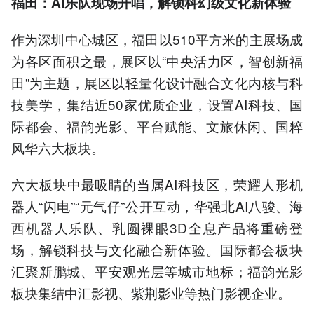
福田：AI乐队现场开唱，解锁科幻级文化新体验
作为深圳中心城区，福田以510平方米的主展场成
为各区面积之最，展区以“中央活力区，智创新福
田”为主题，展区以轻量化设计融合文化内核与科
技美学，集结近50家优质企业，设置AI科技、国
际都会、福韵光影、平台赋能、文旅休闲、国粹
风华六大板块。
六大板块中最吸睛的当属AI科技区，荣耀人形机
器人“闪电”“元气仔”公开互动，华强北AI八骏、海
西机器人乐队、乳圆裸眼3D全息产品将重磅登
场，解锁科技与文化融合新体验。国际都会板块
汇聚新鹏城、平安观光层等城市地标；福韵光影
板块集结中汇影视、紫荆影业等热门影视企业。