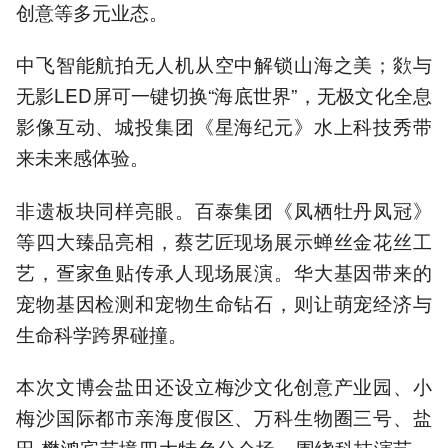
创意等多元业态。
中飞智能航拍无人机从空中解锁山海之美；欻与
无影LED屏可一键切换“海底世界”，无极文化全息
影像互动、城投集团《星海纪元》水上科技秀带
来未来感体验。
非遗板块同样亮眼。百泰集团《凤栖牡丹凤冠》
等四大臻品亮相，蔡艺匠现场展示蝉丝金花丝工
艺，疍家鱼贴传承人现场展演。华大基因带来的
宠物基因检测和宠物生命钻石，则让萌宠经济与
生命科学跨界碰撞。
本次文博会盐田还设立梅沙文化创意产业园、小
梅沙国际都市亲海度假区、万科生物圈三号、盐
田·樊鸿宾艺境四大特色分会场，围绕科技演艺、