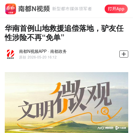
华南首例山地救援追偿落地，驴友任
性涉险不再“免单”
南都N视频APP · 南都政务
原创
2026-05-20 16:12