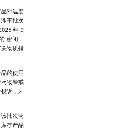
产品对温度
，涉事批次
5 年 9
的“密闭，
有关物质指
产品的使用
业药物警戒
者投诉，未
启动该批次药
有库存产品