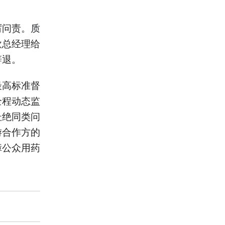
厉问责。质
欣总经理给
辞退。
最高标准督
全程动态监
杜绝同类问
游合作方的
障公众用药