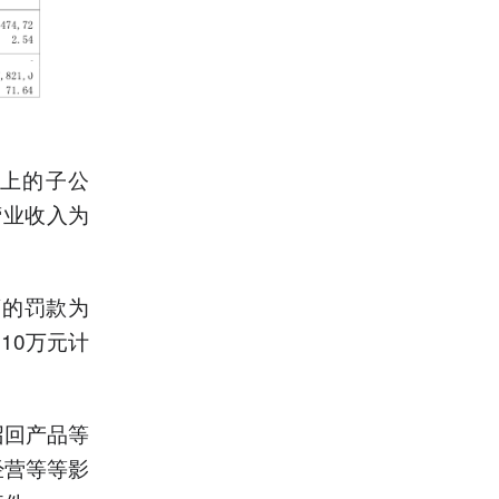
以上的子公
营业收入为
药的罚款为
10万元计
召回产品等
经营等等影