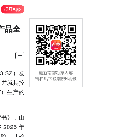
产品全
.SZ）发
最新南都独家内容
请扫码下载南都N视频
，并就其控
”）生产的
定书》，山
025 年
复验，【检