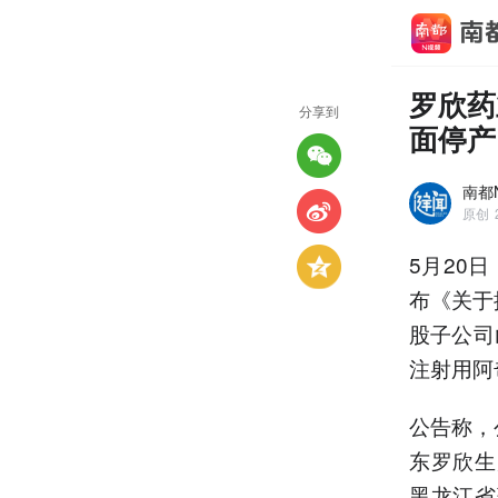
罗欣药
分享到
面停产
南都N
原创
5月20日
布《关于
股子公司
注射用阿
公告称，
东罗欣生产
黑龙江省