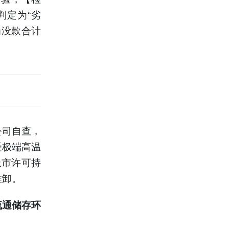
判定为“劣
罚没款合计
公司自查，
受极端高温
上市许可持
推卸。
流通储存环