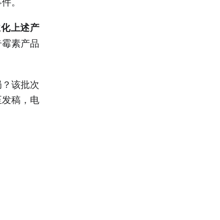
事件。
业化上述产
奇霉素产品
局？该批次
至发稿，电