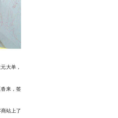
欧元大单，
至沓来，签
客商站上了