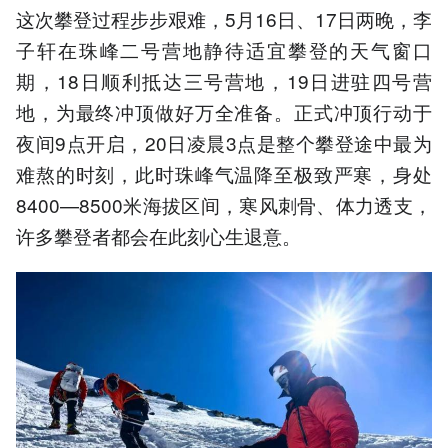
这次攀登过程步步艰难，5月16日、17日两晚，李
子轩在珠峰二号营地静待适宜攀登的天气窗口
期，18日顺利抵达三号营地，19日进驻四号营
地，为最终冲顶做好万全准备。正式冲顶行动于
夜间9点开启，20日凌晨3点是整个攀登途中最为
难熬的时刻，此时珠峰气温降至极致严寒，身处
8400—8500米海拔区间，寒风刺骨、体力透支，
许多攀登者都会在此刻心生退意。