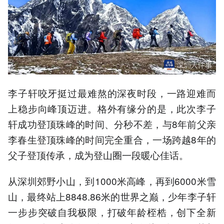
李子轩咬牙挺过最难熬的深夜时段，一路迎难而
上稳步向峰顶迈进。格外有缘分的是，此次李子
轩成功登顶珠峰的时间、分秒不差，与8年前父亲
李春生登顶珠峰的时间完全重合，一场跨越8年的
父子登顶传承，成为登山圈一段暖心佳话。
从深圳郊野小山，到1000米高峰，再到6000米雪
山，最终站上8848.86米的世界之巅，少年李子轩
一步步突破自我极限，打破年龄桎梏，创下全新