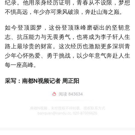
纪录。他用亲身经历证明，青春从不设限，梦想
不惧高远，年少亦可乘风破浪，奔赴山海之巅。
如今登顶圆梦，这份登顶珠峰磨砺出的坚韧意
志、抗压能力与无畏勇气，也将成为李子轩人生
路上最珍贵的财富。这次经历也激励更多深圳青
少年心怀热爱、勇于挑战，以少年意气奔赴人生
每一座高峰。
采写：南都N视频记者 周正阳
阅读
843634
南都N视频，未经授权不得转载、授权联系方式
banquan@nandu.cc. 020-87006626