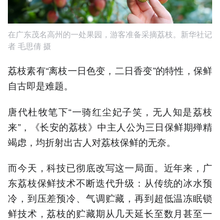
在广东茂名高州的一处果园，游客准备采摘荔枝。新华社记
者 毛思倩 摄
荔枝素有“离枝一日色变，二日香变”的特性，保鲜
自古即是难题。
唐代杜牧笔下“一骑红尘妃子笑，无人知是荔枝
来”，《长安的荔枝》中主人公为三日保鲜期殚精
竭虑，均折射出古人对荔枝保鲜的无奈。
而今天，科技已彻底改写这一局面。近年来，广
东荔枝保鲜技术不断迭代升级：从传统的冰水预
冷，到压差预冷、气调贮藏，再到超低温冻眠锁
鲜技术，荔枝的贮藏期从几天延长至数月甚至一